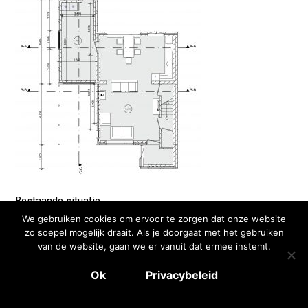
Bestaande situatie
We gebruiken cookies om ervoor te zorgen dat onze website
zo soepel mogelijk draait. Als je doorgaat met het gebruiken
van de website, gaan we er vanuit dat ermee instemt.
© 2026
Bouwkundig Ontwerpbureau Werdler
Theme by
Colormelon
Ok
Privacybeleid