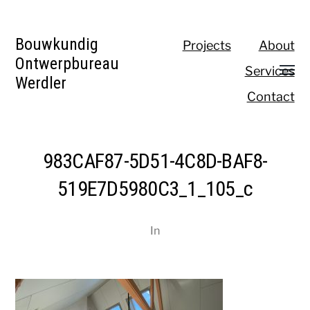
Bouwkundig
Projects
About
Ontwerpbureau
Services
Werdler
Contact
983CAF87-5D51-4C8D-BAF8-
519E7D5980C3_1_105_c
In